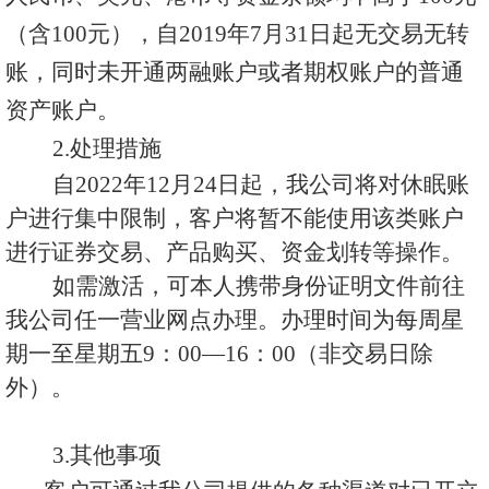
（
含
100元）
，
自
201
9
年
7
月
3
1日起无交易无转
账
，
同时未
开通两融账户或者期权账户的
普通
资产账户。
2.处理措施
自
202
2
年
12
月
24
日起，我公司将对休眠账
户进行集中限制，客户将暂不能使用该类账户
进行证券交易、
产品购买、
资金划转等操作。
如需激活，可本人携带身份证明文件前往
我公司任一营业网点办理。办理时间为每周星
期一至星期五
9：00—16：00（非交易日除
外）。
3.其他事项