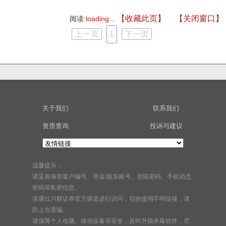
【收藏此页】
【关闭窗口】
阅读:
loading...
上一页
1
下一页
关于我们
联系我们
资质查询
投诉与建议
温馨提示：
请妥善保管客户编号、资金/股东账号、登陆密码、手机动态
密码等私密信息。
请通过川财证券官方渠道进行访问，切勿使用不明链接，谨
防上当受骗。
请保障个人电脑、移动设备等安全，及时升级杀毒软件，尽