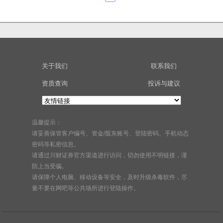
关于我们
联系我们
资质查询
投诉与建议
温馨提示：
请妥善保管客户编号、资金/股东账号、登陆密码、手机动态
密码等私密信息。
请通过川财证券官方渠道进行访问，切勿使用不明链接，谨
防上当受骗。
请保障个人电脑、移动设备等安全，及时升级杀毒软件，尽
量不要在网吧等公共场所进行登陆操作。