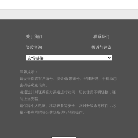
关于我们
联系我们
资质查询
投诉与建议
温馨提示：
请妥善保管客户编号、资金/股东账号、登陆密码、手机动态
密码等私密信息。
请通过川财证券官方渠道进行访问，切勿使用不明链接，谨
防上当受骗。
请保障个人电脑、移动设备等安全，及时升级杀毒软件，尽
量不要在网吧等公共场所进行登陆操作。